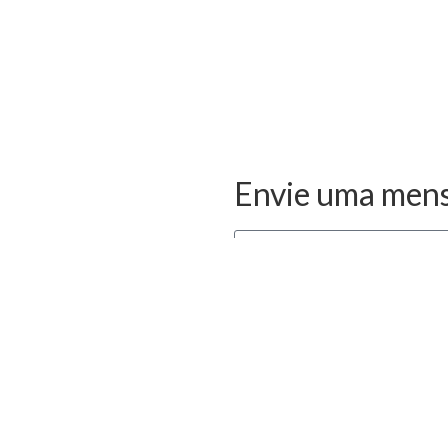
contato@pavi.ind.br
+55 (47) 3
285-9932
Envie uma men